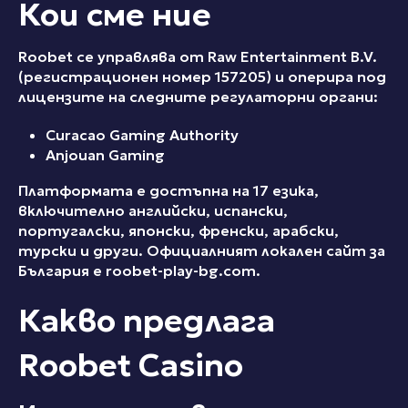
Кои сме ние
Roobet се управлява от Raw Entertainment B.V.
(регистрационен номер 157205) и оперира под
лицензите на следните регулаторни органи:
Curacao Gaming Authority
Anjouan Gaming
Платформата е достъпна на 17 езика,
включително английски, испански,
португалски, японски, френски, арабски,
турски и други. Официалният локален сайт за
България е roobet-play-bg.com.
Какво предлага
Roobet Casino