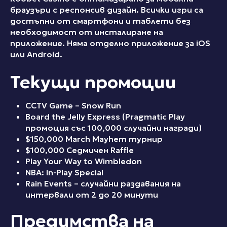
браузъри с респонсив дизайн. Всички игри са
достъпни от смартфони и таблети без
необходимост от инсталиране на
приложение. Няма отделно приложение за iOS
или Android.
Текущи промоции
CCTV Game – Snow Run
Board the Jelly Express (Pragmatic Play
промоция със 100,000 случайни награди)
$150,000 March Mayhem турнир
$100,000 Седмичен Raffle
Play Your Way to Wimbledon
NBA: In-Play Special
Rain Events – случайни раздавания на
интервали от 2 до 20 минути
Предимства на